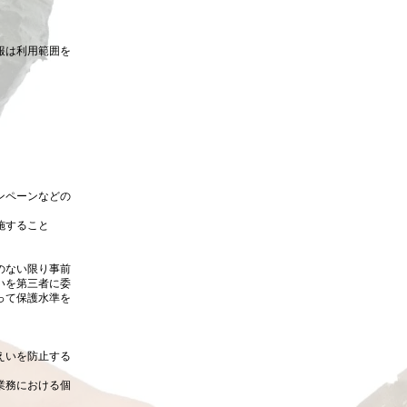
報は利用範囲を
ンペーンなどの
施すること
のない限り事前
いを第三者に委
って保護水準を
えいを防止する
業務における個