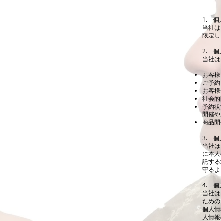
1. 
当社は
限定し
2. 
当社は
お客様
ご予約
お客様
社会的
予約状
開催や
商品開
3. 
当社は
に本人
託する
守るよ
4. 
当社は
ための
個人情
人情報