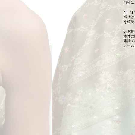
当社は
5. 
当社は
を確認
6. お
本件に
電話での
メール