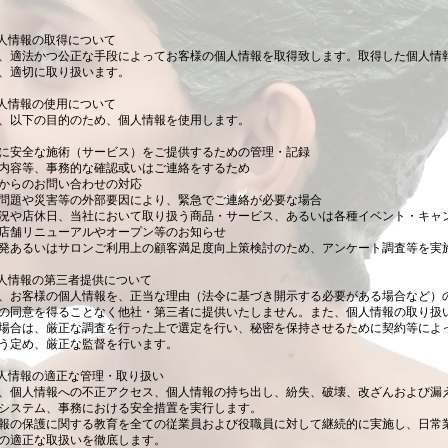
個人情報の取得について
、適法かつ公正な手段によってお客様の個人情報を取得致します。取得した個人情
、適切に取り扱います。
個人情報の使用について
、以下の目的のため、個人情報を使用します。
に安全な施術（サービス）をご提供するための管理・記録
内容等、事務的な確認或いはご連絡をするため
からのお問い合わせの対応
問題や災害等の外部要因により、緊急でご連絡が必要な場合
況や店休日、当社において取り扱う商品・サービス、あるいは各種イベント・キャ
店舗リニューアルやオープン等のお知らせ
発あるいはサロンご利用上の顧客満足度向上策検討のため、アンケート調査等を実
個人情報の第三者提供について
、お客様の個人情報を、正当な理由（法令に基づき開示する必要がある場合など）
の同意を得ることなく他社・第三者に提供いたしません。また、個人情報の取り扱
場合は、厳正な調査を行った上で選定を行い、秘密を保持させるために契約等によ
う定め、厳正な監督を行います。
個人情報の適正な管理・取り扱い
、個人情報への不正アクセス、個人情報の持ち出し、紛失、破壊、改ざんおよび漏
システム、事務における安全措置を実行します。
報の保護に関する教育を全ての従業員および役職員に対して継続的に実施し、日常
の適正な取扱いを徹底します。