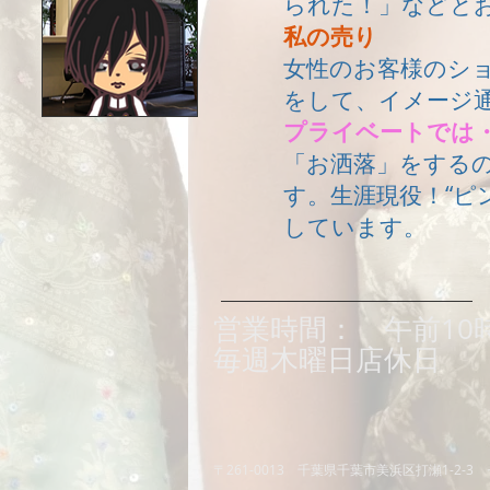
られた！」などと
私の売り
女性のお客様のシ
をして、イメージ
プライベートでは
「お洒落」をする
す。生涯現役！“ピ
しています。
営業時間： 午前10
毎週木曜日店休
〒261-0013 千葉県千葉市美浜区打瀬1-2-3