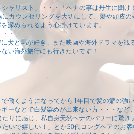
ペシャリスト」・・・「ヘナの事は丹生に聞け
為にカウンセリングを大切にして、髪や頭皮の
解を深められるよう心掛けています。
・・・
特に犬と馬が好き。また映画や海外ドラマを観
いない海外旅行にも行きたいです！
」で働くようになってから1年目で髪の癖の強
ルギーなどで白髪染めが出来ない方・・・など
当たりに感じ、私自身天然ヘナのパワーに驚きま
みたいで嬉しい！」とか50代ロングヘアのお