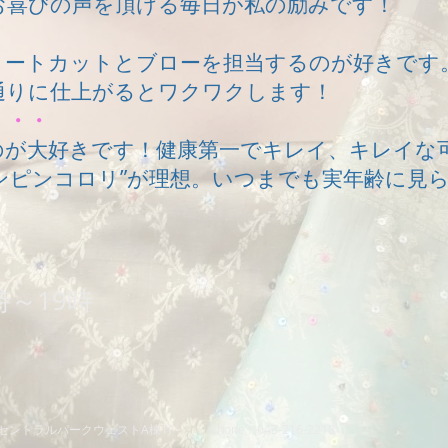
お喜びの声を頂ける毎日が私の励みです！
ョートカットとブローを担当するのが好きです
通りに仕上がるとワクワクします！
・・・
のが大好きです！健康第一でキレイ、キレイな
ンピンコロリ”が理想。いつまでも実年齢に見
時～19時
日
​セントラルパークウェストA棟1F Phone : 043-216-2218