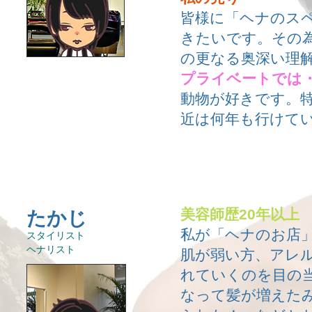
皆様に「ヘナのス
きたいです。その
の更なる奥深い理
プライベートでは
動物が好きです。
近は何年も行けて
美容師歴20年以上
たかじ
私が「ヘナのお店
​スタイリスト
​ヘナリスト
肌が弱い方、アレ
れていくのを目の
なって髪が増えた