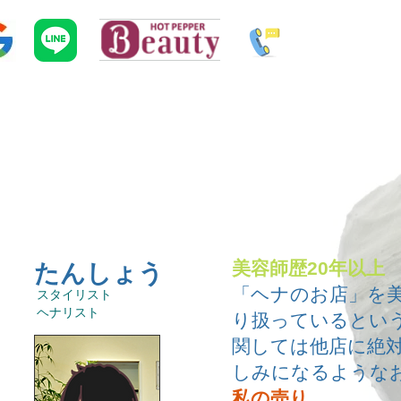
美容師歴20年以上
​たんしょう
「ヘナのお店」を
​スタイリスト
​ヘナリスト
り扱っているとい
関しては他店に絶
しみになるような
私の売り