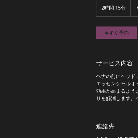
10,2
円
2時間 15分
2
時
間
1
今すぐ予約
5
分
サービス内容
ヘナの前にヘッド
エッセンシャルオ
効果が高まるよう
りを解消します。
連絡先