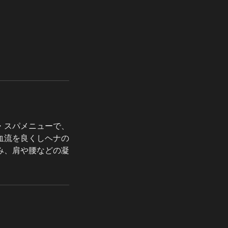
・スパメニューで、
血流を良くしヘナの
み、肩や腰などの凝